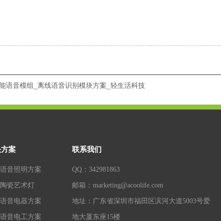
能语音模组_离线语音识别模块方案_轻生活科技
决方案
联系我们
语音照明方案
QQ：342981863
陶瓷艺术灯
邮箱：marketing@acoolife.com
语音电器方案
地址：广东省深圳市福田区滨河大道5003号爱
语音电工方案
地大厦东座15楼