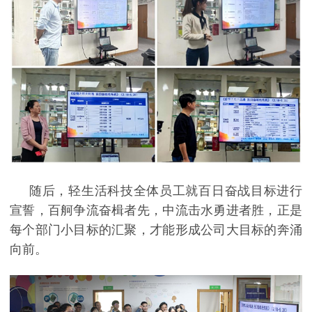
随后，
轻生活科技全体员工
就
百日奋战
目标进行
宣誓，百舸争流奋楫者先，中流击水勇进者胜，正是
每个部门小目标的汇聚，才能形成
公司
大目标的奔涌
向前。