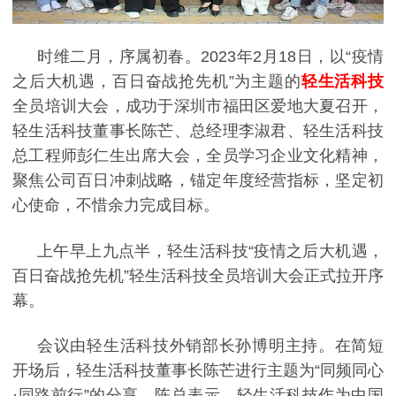
时维
二
月，序属
初春
。
2023
年
2
月
18
日
，以
“
疫情
之后大机遇，百日奋战抢先机
”
为主题的
轻生活科技
全员培训
大会，成功于
深圳市福田区爱地大夏
召开，
轻生活科技董事长陈芒、总经理李淑君
、轻生活科技
总工程师彭仁生
出席大会
，
全员学习
企业文化精神
，
聚焦公司百日冲刺战略，锚定年度经营指标，坚定初
心使命，不惜余力完成目标。
上午早上九
点半，
轻生活科技
“
疫情之后大机遇，
百日奋战抢先机
”
轻生活科技全员培训大会正式拉开序
幕。
会议由
轻生活科技外销部长孙博明
主持
。
在简短
开场后，
轻生活科技董事长陈芒
进行主题为
“
同频同心
·同路前行
”
的分享。
陈总表示，轻生活科技作为中国