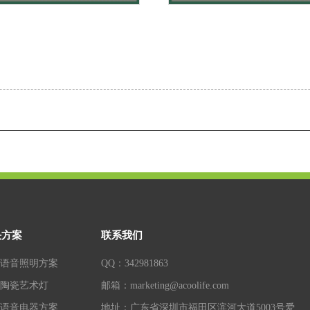
决方案
联系我们
语音照明方案
QQ：342981863
陶瓷艺术灯
邮箱：marketing@acoolife.com
语音电器方案
地址：广东省深圳市福田区滨河大道5003号爱