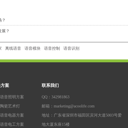
场？
发展？
家
离线语音
语音模块
语音控制
语音识别
决方案
联系我们
语音照明方案
QQ：342981863
陶瓷艺术灯
邮箱：marketing@acoolife.com
语音电器方案
地址：广东省深圳市福田区滨河大道5003号爱
语音电工方案
地大厦东座15楼